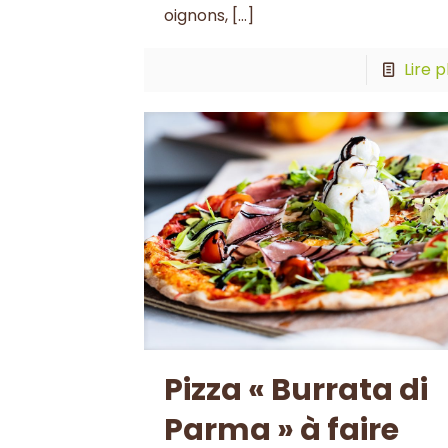
oignons,
[…]
Lire p
Pizza « Burrata di
Parma » à faire