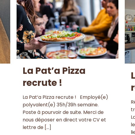
La Pat’a Pizza
recrute !
La Pat’a Pizza recrute ! Employé(e)
R
polyvalent(e) 35h/39h semaine.
t
Poste à pourvoir de suite. Merci de
L
nous déposer en direct votre CV et
l
lettre de
[…]
l