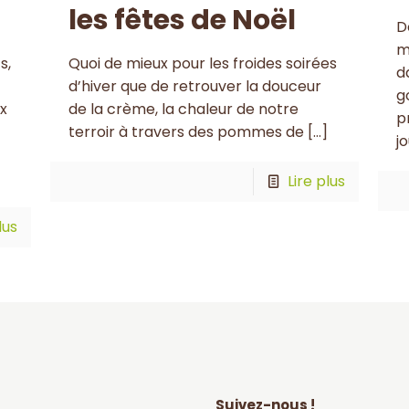
les fêtes de Noël
D
m
s,
Quoi de mieux pour les froides soirées
d
d’hiver que de retrouver la douceur
g
x
de la crème, la chaleur de notre
p
terroir à travers des pommes de
[…]
j
Lire plus
lus
Suivez-nous !